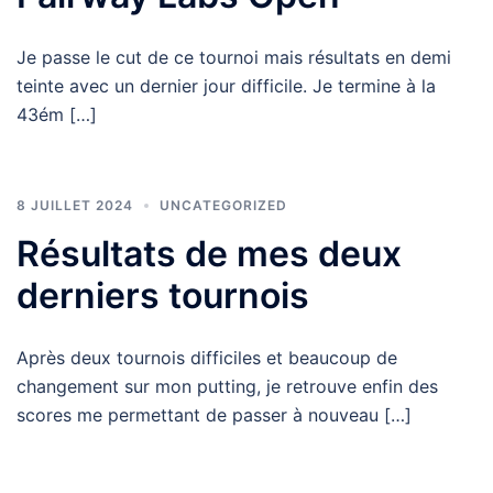
Je passe le cut de ce tournoi mais résultats en demi
teinte avec un dernier jour difficile. Je termine à la
43ém […]
8 JUILLET 2024
UNCATEGORIZED
Résultats de mes deux
derniers tournois
Après deux tournois difficiles et beaucoup de
changement sur mon putting, je retrouve enfin des
scores me permettant de passer à nouveau […]