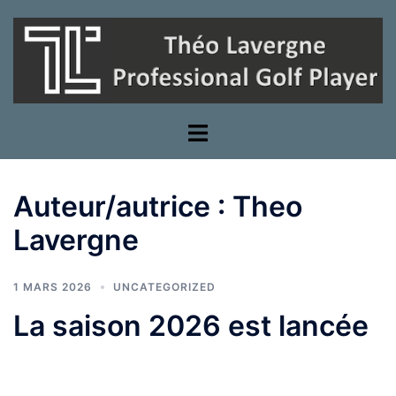
Aller
au
contenu
Auteur/autrice :
Theo
Lavergne
1 MARS 2026
UNCATEGORIZED
La saison 2026 est lancée