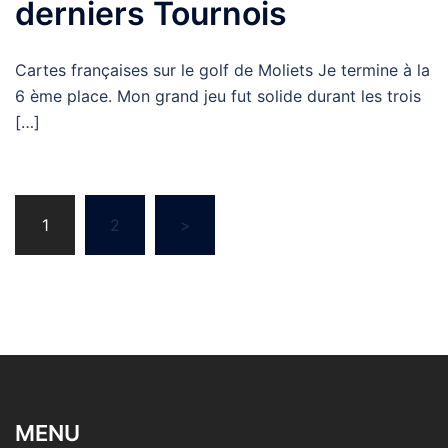
derniers Tournois
Cartes françaises sur le golf de Moliets Je termine à la
6 ème place. Mon grand jeu fut solide durant les trois
[…]
Pagination
1
2
>
des
publications
MENU